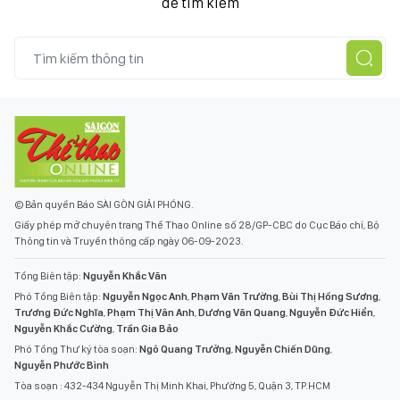
để tìm kiếm
© Bản quyền Báo SÀI GÒN GIẢI PHÓNG.
Giấy phép mở chuyên trang Thể Thao Online số 28/GP-CBC do Cục Báo chí, Bộ
Thông tin và Truyền thông cấp ngày 06-09-2023.
Tổng Biên tập:
Nguyễn Khắc Văn
Phó Tổng Biên tập:
Nguyễn Ngọc Anh
,
Phạm Văn Trường
,
Bùi Thị Hồng Sương
,
Trương Đức Nghĩa
,
Phạm Thị Vân Anh
,
Dương Văn Quang
,
Nguyễn Đức Hiển
,
Nguyễn Khắc Cường
,
Trần Gia Bảo
Phó Tổng Thư ký tòa soạn:
Ngô Quang Trưởng
,
Nguyễn Chiến Dũng
,
Nguyễn Phước Bình
Tòa soạn : 432-434 Nguyễn Thị Minh Khai, Phường 5, Quận 3, TP.HCM