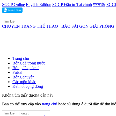
SGGP Online
English Edition
SGGP Đầu tư Tài chính
中文版
SGGP
CHUYÊN TRANG THỂ THAO - BÁO SÀI GÒN GIẢI PHÓNG
Trang chủ
Bóng đá trong nước
Bóng đá quốc tế
Futsal
Bóng chuyền
Các môn khác
Kết nối cộng đồng
Không tìm thấy đường dẫn này
Bạn có thể truy cập vào
trang chủ
hoặc sử dụng ô dưới đây để tìm ki