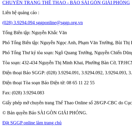
CHUYÊN TRANG THỂ THAO - BÁO SÀI GÒN GIẢI PHÓNG
Liên hệ quảng cáo :
(028) 3.9294.094
sggponline@sggp.org.vn
Tổng Biên tập:
Nguyễn Khắc Văn
Phó Tổng Biên tập:
Nguyễn Ngọc Anh
,
Phạm Văn Trường
,
Bùi Thị
Phó Tổng Thư ký tòa soạn:
Ngô Quang Trưởng
,
Nguyễn Chiến Dũn
Tòa soạn
: 432-434 Nguyễn Thị Minh Khai, Phường Bàn Cờ, TP.H
Điện thoại Báo SGGP
: (028) 3.9294.091, 3.9294.092, 3.9294.093, 
Điện thoại Tòa soạn Báo Điện tử:
08 65 11 22 55
Fax
: (028) 3.9294.083
Giấy phép mở chuyên trang Thể Thao Online số 28/GP-CBC do Cục B
© Bản quyền Báo SÀI GÒN GIẢI PHÓNG.
Đặt SGGP online làm trang chủ