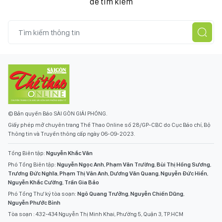
để tìm kiếm
© Bản quyền Báo SÀI GÒN GIẢI PHÓNG.
Giấy phép mở chuyên trang Thể Thao Online số 28/GP-CBC do Cục Báo chí, Bộ
Thông tin và Truyền thông cấp ngày 06-09-2023.
Tổng Biên tập:
Nguyễn Khắc Văn
Phó Tổng Biên tập:
Nguyễn Ngọc Anh
,
Phạm Văn Trường
,
Bùi Thị Hồng Sương
,
Trương Đức Nghĩa
,
Phạm Thị Vân Anh
,
Dương Văn Quang
,
Nguyễn Đức Hiển
,
Nguyễn Khắc Cường
,
Trần Gia Bảo
Phó Tổng Thư ký tòa soạn:
Ngô Quang Trưởng
,
Nguyễn Chiến Dũng
,
Nguyễn Phước Bình
Tòa soạn : 432-434 Nguyễn Thị Minh Khai, Phường 5, Quận 3, TP.HCM