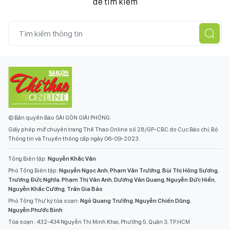
để tìm kiếm
© Bản quyền Báo SÀI GÒN GIẢI PHÓNG.
Giấy phép mở chuyên trang Thể Thao Online số 28/GP-CBC do Cục Báo chí, Bộ
Thông tin và Truyền thông cấp ngày 06-09-2023.
Tổng Biên tập:
Nguyễn Khắc Văn
Phó Tổng Biên tập:
Nguyễn Ngọc Anh
,
Phạm Văn Trường
,
Bùi Thị Hồng Sương
,
Trương Đức Nghĩa
,
Phạm Thị Vân Anh
,
Dương Văn Quang
,
Nguyễn Đức Hiển
,
Nguyễn Khắc Cường
,
Trần Gia Bảo
Phó Tổng Thư ký tòa soạn:
Ngô Quang Trưởng
,
Nguyễn Chiến Dũng
,
Nguyễn Phước Bình
Tòa soạn : 432-434 Nguyễn Thị Minh Khai, Phường 5, Quận 3, TP.HCM