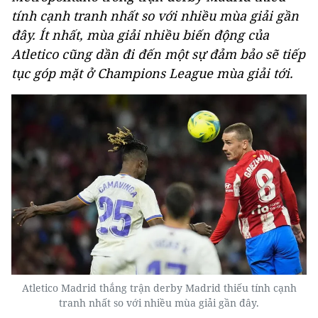
tính cạnh tranh nhất so với nhiều mùa giải gần
đây. Ít nhất, mùa giải nhiều biến động của
Atletico cũng dần đi đến một sự đảm bảo sẽ tiếp
tục góp mặt ở Champions League mùa giải tới.
Atletico Madrid thắng trận derby Madrid thiếu tính cạnh
tranh nhất so với nhiều mùa giải gần đây.