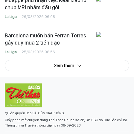
Mbappe phủ nhận việc Real Madrid
chụp MRI nhầm đầu gối
La Liga
26/03/2026 06:08
Barcelona muốn bán Ferran Torres
gây quỹ mua 2 tiền đạo
La Liga
25/03/2026 08:56
Xem thêm
© Bản quyền Báo SÀI GÒN GIẢI PHÓNG.
Giấy phép mở chuyên trang Thể Thao Online số 28/GP-CBC do Cục Báo chí, Bộ
Thông tin và Truyền thông cấp ngày 06-09-2023.