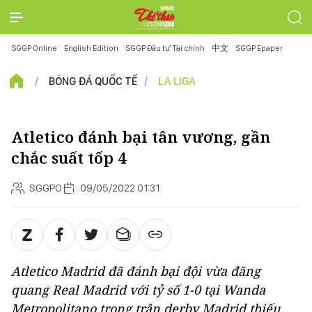
SGGP Online
English Edition
SGGP Đầu tư Tài chính
中文
SGGP Epaper
BÓNG ĐÁ QUỐC TẾ
LA LIGA
Atletico đánh bại tân vương, gần
chắc suất tốp 4
SGGPO
09/05/2022 01:31
Atletico Madrid đã đánh bại đội vừa đăng
quang Real Madrid với tỷ số 1-0 tại Wanda
Metropolitano trong trận derby Madrid thiếu