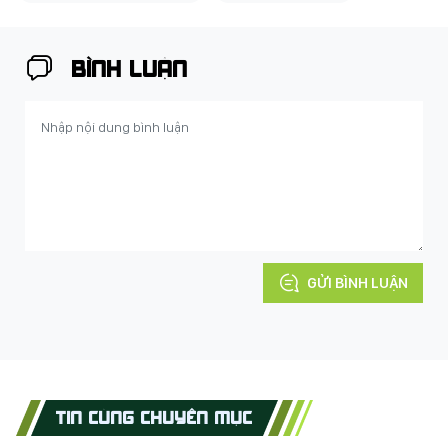
BÌNH LUẬN
GỬI BÌNH LUẬN
TIN CÙNG CHUYÊN MỤC