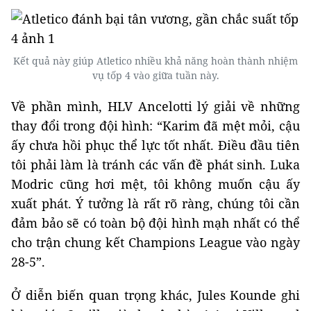
Kết quả này giúp Atletico nhiều khả năng hoàn thành nhiệm
vụ tốp 4 vào giữa tuần này.
Về phần mình, HLV Ancelotti lý giải về những
thay đổi trong đội hình: “Karim đã mệt mỏi, cậu
ấy chưa hồi phục thể lực tốt nhất. Điều đầu tiên
tôi phải làm là tránh các vấn đề phát sinh. Luka
Modric cũng hơi mệt, tôi không muốn cậu ấy
xuất phát. Ý tưởng là rất rõ ràng, chúng tôi cần
đảm bảo sẽ có toàn bộ đội hình mạh nhất có thể
cho trận chung kết Champions League vào ngày
28-5”.
Ở diễn biến quan trọng khác, Jules Kounde ghi