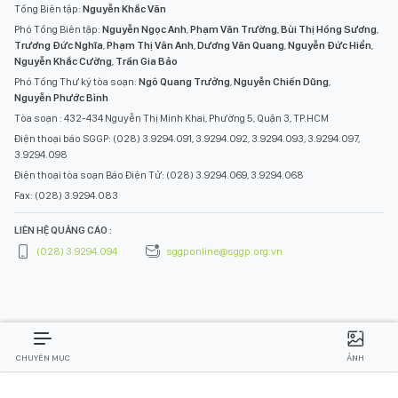
Tổng Biên tập:
Nguyễn Khắc Văn
Phó Tổng Biên tập:
Nguyễn Ngọc Anh
,
Phạm Văn Trường
,
Bùi Thị Hồng Sương
,
Trương Đức Nghĩa
,
Phạm Thị Vân Anh
,
Dương Văn Quang
,
Nguyễn Đức Hiển
,
Nguyễn Khắc Cường
,
Trần Gia Bảo
Phó Tổng Thư ký tòa soạn:
Ngô Quang Trưởng
,
Nguyễn Chiến Dũng
,
Nguyễn Phước Bình
Tòa soạn : 432-434 Nguyễn Thị Minh Khai, Phường 5, Quận 3, TP.HCM
Điện thoại báo SGGP: (028) 3.9294.091, 3.9294.092, 3.9294.093, 3.9294.097,
3.9294.098
Điện thoại tòa soạn Báo Điện Tử: (028) 3.9294.069, 3.9294.068
Fax: (028) 3.9294.083
LIÊN HỆ QUẢNG CÁO :
(028) 3.9294.094
sggponline@sggp.org.vn
CHUYÊN MỤC
ẢNH