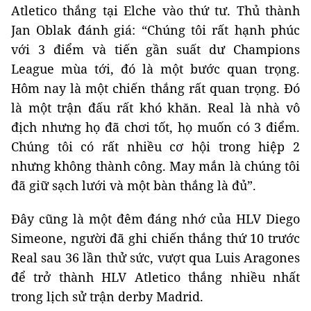
Atletico thắng tại Elche vào thứ tư. Thủ thành
Jan Oblak đánh giá: “Chúng tôi rất hạnh phúc
với 3 điểm và tiến gần suất dư Champions
League mùa tới, đó là một bước quan trọng.
Hôm nay là một chiến thắng rất quan trọng. Đó
là một trận đấu rất khó khăn. Real là nhà vô
địch nhưng họ đã chơi tốt, họ muốn có 3 điểm.
Chúng tôi có rất nhiều cơ hội trong hiệp 2
nhưng không thành công. May mắn là chúng tôi
đã giữ sạch lưới và một bàn thắng là đủ”.
Đây cũng là một đêm đáng nhớ của HLV Diego
Simeone, người đã ghi chiến thắng thứ 10 trước
Real sau 36 lần thử sức, vượt qua Luis Aragones
để trở thành HLV Atletico thắng nhiều nhất
trong lịch sử trận derby Madrid.