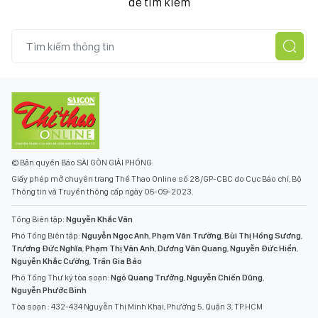
để tìm kiếm
© Bản quyền Báo SÀI GÒN GIẢI PHÓNG.
Giấy phép mở chuyên trang Thể Thao Online số 28/GP-CBC do Cục Báo chí, Bộ
Thông tin và Truyền thông cấp ngày 06-09-2023.
Tổng Biên tập:
Nguyễn Khắc Văn
Phó Tổng Biên tập:
Nguyễn Ngọc Anh
,
Phạm Văn Trường
,
Bùi Thị Hồng Sương
,
Trương Đức Nghĩa
,
Phạm Thị Vân Anh
,
Dương Văn Quang
,
Nguyễn Đức Hiển
,
Nguyễn Khắc Cường
,
Trần Gia Bảo
Phó Tổng Thư ký tòa soạn:
Ngô Quang Trưởng
,
Nguyễn Chiến Dũng
,
Nguyễn Phước Bình
Tòa soạn : 432-434 Nguyễn Thị Minh Khai, Phường 5, Quận 3, TP.HCM