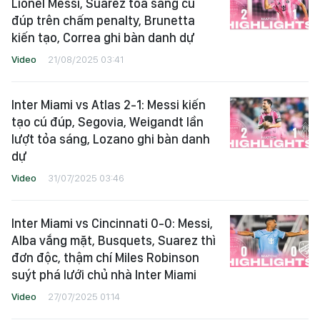
Lionel Messi, Suarez tỏa sáng cú
đúp trên chấm penalty, Brunetta
kiến tạo, Correa ghi bàn danh dự
Video
21/08/2025 03:41
Inter Miami vs Atlas 2-1: Messi kiến
tạo cú đúp, Segovia, Weigandt lần
lượt tỏa sáng, Lozano ghi bàn danh
dự
Video
31/07/2025 03:46
Inter Miami vs Cincinnati 0-0: Messi,
Alba vắng mặt, Busquets, Suarez thì
đơn độc, thậm chí Miles Robinson
suýt phá lưới chủ nhà Inter Miami
Video
27/07/2025 01:14