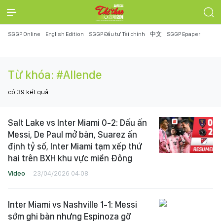
SGGP Online
English Edition
SGGP Đầu tư Tài chính
中文
SGGP Epaper
Từ khóa:
#Allende
có
39
kết quả
Salt Lake vs Inter Miami 0-2: Dấu ấn
Messi, De Paul mở bàn, Suarez ấn
định tỷ số, Inter Miami tạm xếp thứ
hai trên BXH khu vực miền Đông
Video
23/04/2026 04:08
Inter Miami vs Nashville 1-1: Messi
sớm ghi bàn nhưng Espinoza gỡ