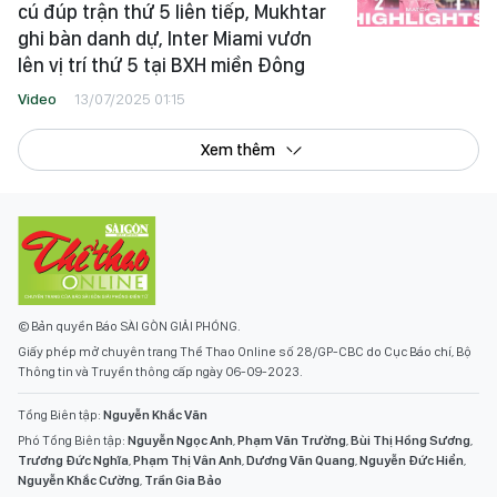
cú đúp trận thứ 5 liên tiếp, Mukhtar
ghi bàn danh dự, Inter Miami vươn
lên vị trí thứ 5 tại BXH miền Đông
Video
13/07/2025 01:15
Xem thêm
© Bản quyền Báo SÀI GÒN GIẢI PHÓNG.
Giấy phép mở chuyên trang Thể Thao Online số 28/GP-CBC do Cục Báo chí, Bộ
Thông tin và Truyền thông cấp ngày 06-09-2023.
Tổng Biên tập:
Nguyễn Khắc Văn
Phó Tổng Biên tập:
Nguyễn Ngọc Anh
,
Phạm Văn Trường
,
Bùi Thị Hồng Sương
,
Trương Đức Nghĩa
,
Phạm Thị Vân Anh
,
Dương Văn Quang
,
Nguyễn Đức Hiển
,
Nguyễn Khắc Cường
,
Trần Gia Bảo