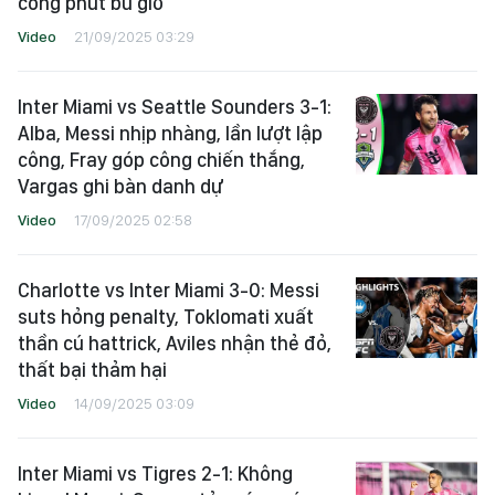
công phút bù giờ
Video
21/09/2025 03:29
Inter Miami vs Seattle Sounders 3-1:
Alba, Messi nhịp nhàng, lần lượt lập
công, Fray góp công chiến thắng,
Vargas ghi bàn danh dự
Video
17/09/2025 02:58
Charlotte vs Inter Miami 3-0: Messi
suts hỏng penalty, Toklomati xuất
thần cú hattrick, Aviles nhận thẻ đỏ,
thất bại thảm hại
Video
14/09/2025 03:09
Inter Miami vs Tigres 2-1: Không