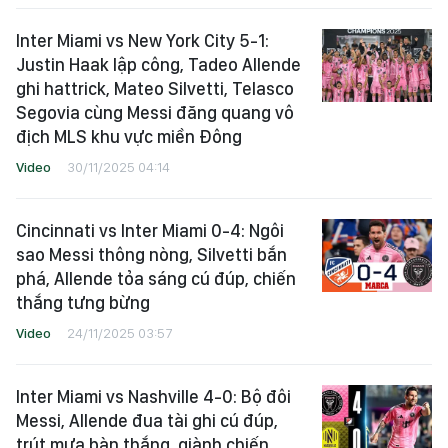
Inter Miami vs New York City 5-1:
Justin Haak lập công, Tadeo Allende
ghi hattrick, Mateo Silvetti, Telasco
Segovia cùng Messi đăng quang vô
địch MLS khu vực miền Đông
Video
30/11/2025 04:14
Cincinnati vs Inter Miami 0-4: Ngôi
sao Messi thông nòng, Silvetti bắn
phá, Allende tỏa sáng cú đúp, chiến
thắng tưng bừng
Video
24/11/2025 03:57
Inter Miami vs Nashville 4-0: Bộ đôi
Messi, Allende đua tài ghi cú đúp,
trút mưa bàn thắng, giành chiến