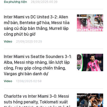
Đa phương tiện
28/09/2025 00:39
Inter Miami vs DC United 3-2: Allen
mở bàn, Benteke gỡ hòa, Messi tỏa
sáng cú đúp bàn thắng, Murrell lập
công phút bù giờ
Video
21/09/2025 03:29
Inter Miami vs Seattle Sounders 3-1:
Alba, Messi nhịp nhàng, lần lượt lập
công, Fray góp công chiến thắng,
Vargas ghi bàn danh dự
Video
17/09/2025 02:58
Charlotte vs Inter Miami 3-0: Messi
suts hỏng penalty, Toklomati xuất