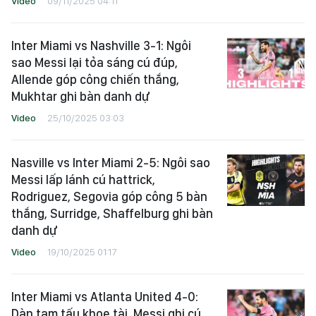
Video
09/11/2025 04:11
Inter Miami vs Nashville 3-1: Ngôi
sao Messi lại tỏa sáng cú đúp,
Allende góp công chiến thắng,
Mukhtar ghi bàn danh dự
Video
25/10/2025 03:03
Nasville vs Inter Miami 2-5: Ngôi sao
Messi lấp lánh cú hattrick,
Rodriguez, Segovia góp công 5 bàn
thắng, Surridge, Shaffelburg ghi bàn
danh dự
Video
19/10/2025 01:17
Inter Miami vs Atlanta United 4-0:
Dàn tam tấu khoe tài, Messi ghi cú