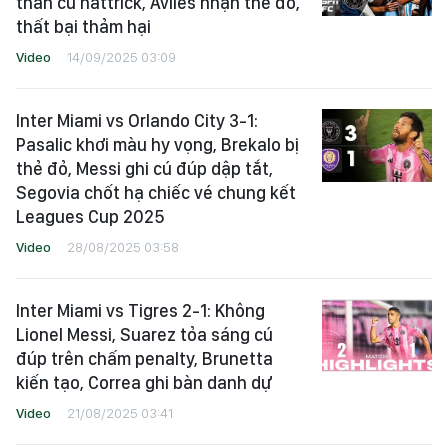
thần cú hattrick, Aviles nhận thẻ đỏ,
thất bại thảm hại
Video
14/09/2025 03:09
Inter Miami vs Orlando City 3-1:
Pasalic khơi màu hy vọng, Brekalo bị
thẻ đỏ, Messi ghi cú đúp dập tắt,
Segovia chốt hạ chiếc vé chung kết
Leagues Cup 2025
Video
28/08/2025 03:58
Inter Miami vs Tigres 2-1: Không
Lionel Messi, Suarez tỏa sáng cú
đúp trên chấm penalty, Brunetta
kiến tạo, Correa ghi bàn danh dự
Video
21/08/2025 03:41