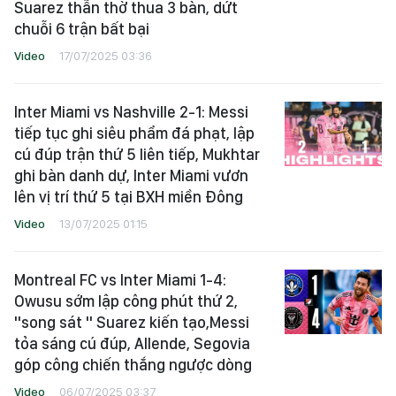
Suarez thẫn thờ thua 3 bàn, dứt
chuỗi 6 trận bất bại
Video
17/07/2025 03:36
Inter Miami vs Nashville 2-1: Messi
tiếp tục ghi siêu phẩm đá phạt, lập
cú đúp trận thứ 5 liên tiếp, Mukhtar
ghi bàn danh dự, Inter Miami vươn
lên vị trí thứ 5 tại BXH miền Đông
Video
13/07/2025 01:15
Montreal FC vs Inter Miami 1-4:
Owusu sớm lập công phút thứ 2,
"song sát " Suarez kiến tạo,Messi
tỏa sáng cú đúp, Allende, Segovia
góp công chiến thắng ngược dòng
Video
06/07/2025 03:37