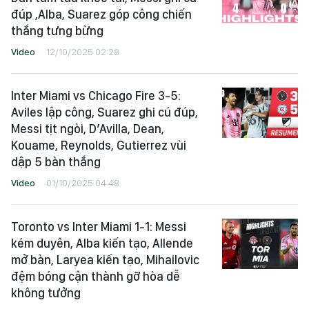
đúp ,Alba, Suarez góp công chiến
thắng tưng bừng
Video
12/10/2025 02:28
Inter Miami vs Chicago Fire 3-5:
Aviles lập công, Suarez ghi cú đúp,
Messi tịt ngòi, D’Avilla, Dean,
Kouame, Reynolds, Gutierrez vùi
dập 5 bàn thắng
Video
01/10/2025 04:48
Toronto vs Inter Miami 1-1: Messi
kém duyên, Alba kiến tạo, Allende
mở bàn, Laryea kiến tạo, Mihailovic
đệm bóng cận thành gỡ hòa dễ
không tưởng