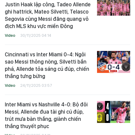
Justin Haak lập công, Tadeo Allende
ghi hattrick, Mateo Silvetti, Telasco
Segovia cùng Messi đăng quang vô
địch MLS khu vực miền Đông
Video
30/11/2025 04:14
Cincinnati vs Inter Miami 0-4: Ngôi
sao Messi thông nòng, Silvetti bắn
phá, Allende tỏa sáng cú đúp, chiến
thắng tưng bừng
Video
24/11/2025 03:57
Inter Miami vs Nashville 4-0: Bộ đôi
Messi, Allende đua tài ghi cú đúp,
trút mưa bàn thắng, giành chiến
thắng thuyết phục