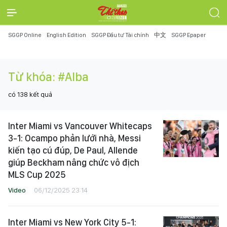
SGGP Online
English Edition
SGGP Đầu tư Tài chính
中文
SGGP Epaper
Từ khóa:
#Alba
có
138
kết quả
Inter Miami vs Vancouver Whitecaps
3-1: Ocampo phản lưới nhà, Messi
kiến tạo cú đúp, De Paul, Allende
giúp Beckham nâng chức vô địch
MLS Cup 2025
Video
06/12/2025 23:14
Inter Miami vs New York City 5-1: