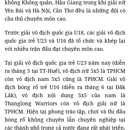
không Không quân, Hậu Giang trong khi giải nữ
Yên Bái và Hà Nội, Cần Thơ đều là những đội có
cầu thủ chuyên môn cao.
Trước giải vô địch quốc gia U18, các giải vô địch
quốc gia trẻ U23 và U16 đã tổ chức và khép lại
với nhiều trận đấu đạt chuyên môn cao.
Tại giải vô địch quốc gia trẻ U23 năm nay (diễn
ra tháng 3 tại TT-Huế), vô địch nữ 5x5 là TPHCM
còn vô địch nam 5x5 cũng là TPHCM. Giải vô
địch bóng rổ trẻ U16 (diễn ra tháng 6 tại Đắk
Lắk), vô địch nội dung 5x5 của nam là
Thanglong Warriors còn vô địch giải nữ là
TPHCM. Hiện tại phong trào tập, chơi và thi đấu
bóng rổ không chuyên lẫn chuyên nghiệp tại
các thành phố trong cả nước đang rất phát triển,