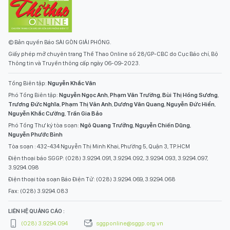
© Bản quyền Báo SÀI GÒN GIẢI PHÓNG.
Giấy phép mở chuyên trang Thể Thao Online số 28/GP-CBC do Cục Báo chí, Bộ
Thông tin và Truyền thông cấp ngày 06-09-2023.
Tổng Biên tập:
Nguyễn Khắc Văn
Phó Tổng Biên tập:
Nguyễn Ngọc Anh
,
Phạm Văn Trường
,
Bùi Thị Hồng Sương
,
Trương Đức Nghĩa
,
Phạm Thị Vân Anh
,
Dương Văn Quang
,
Nguyễn Đức Hiển
,
Nguyễn Khắc Cường
,
Trần Gia Bảo
Phó Tổng Thư ký tòa soạn:
Ngô Quang Trưởng
,
Nguyễn Chiến Dũng
,
Nguyễn Phước Bình
Tòa soạn : 432-434 Nguyễn Thị Minh Khai, Phường 5, Quận 3, TP.HCM
Điện thoại báo SGGP: (028) 3.9294.091, 3.9294.092, 3.9294.093, 3.9294.097,
3.9294.098
Điện thoại tòa soạn Báo Điện Tử: (028) 3.9294.069, 3.9294.068
Fax: (028) 3.9294.083
LIÊN HỆ QUẢNG CÁO :
(028) 3.9294.094
sggponline@sggp.org.vn