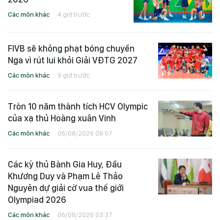
Các môn khác
4 giờ trước
FIVB sẽ không phạt bóng chuyền
Nga vì rút lui khỏi Giải VĐTG 2027
Các môn khác
9 giờ trước
Tròn 10 năm thành tích HCV Olympic
của xạ thủ Hoàng xuân Vinh
Các môn khác
06/08/2026 08:07
Các kỳ thủ Bành Gia Huy, Đầu
Khương Duy và Phạm Lê Thảo
Nguyên dự giải cờ vua thế giới
Olympiad 2026
Các môn khác
06/08/2026 03:37