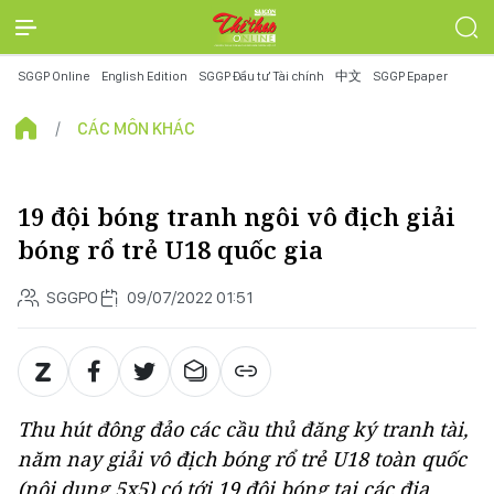
SGGP Online
English Edition
SGGP Đầu tư Tài chính
中文
SGGP Epaper
CÁC MÔN KHÁC
19 đội bóng tranh ngôi vô địch giải
bóng rổ trẻ U18 quốc gia
SGGPO
09/07/2022 01:51
Thu hút đông đảo các cầu thủ đăng ký tranh tài,
năm nay giải vô địch bóng rổ trẻ U18 toàn quốc
(nội dung 5x5) có tới 19 đội bóng tại các địa